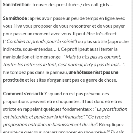
Son intention
: trouver des prostituées / des call-girls …
Sa méthode
: après avoir passé un peu de temps en ligne avec
vous, il va vous proposer de vous rencontrer et de vous payer
pour passer un moment avec vous. Il peut être très direct
(“
Combien tu prends pour la soirée”
) ou plus subtile (approche
indirecte, sous-entendus, …). Ce profil peut aussi tenter la
manipulation et le mensonge : “
Mais tu n’es pas au courant,
toutes les hôtesses le font, c’est normal, il n’y a pas de mal
…”.
Ne tombez pas dans le panneau,
une hôtesse n’est pas une
prostituée
et les sites n’organisent pas ce genre de chose.
Comment s’en sortir ?
: quand on est pas prévenu, ces
propositions peuvent être choquantes. Il faut donc être très
stricte en rappelant quelques fondamentaux : “
La prostitution
est interdite et punie par la loi française”
, “
Ce type de
proposition entraîne un bannissement du site”
. Réexpliquez
ensuite ce que vous pouvez proposer en show privé (“
Tu sais,